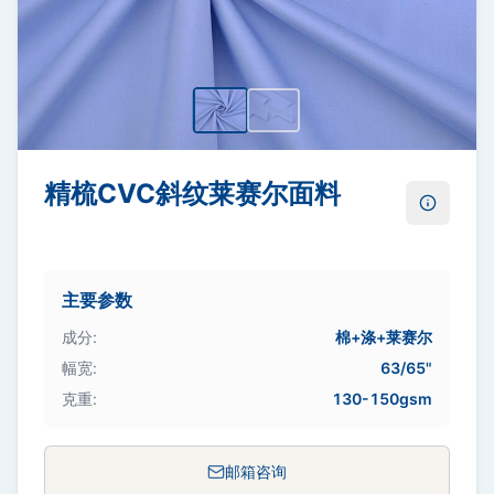
精梳CVC斜纹莱赛尔面料
了解更多
主要参数
成分
:
棉+涤+莱赛尔
幅宽
:
63/65"
克重
:
130-150gsm
邮箱咨询