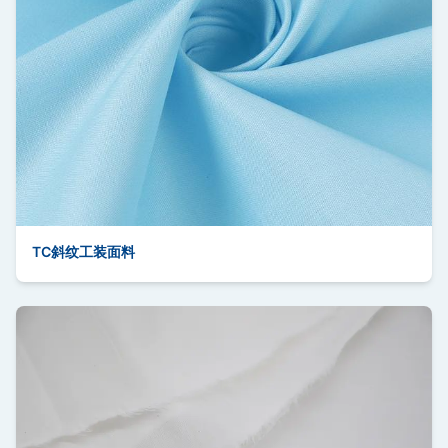
TC斜纹工装面料