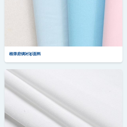
棉弹府绸衬衫面料